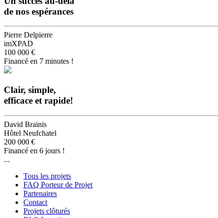
Un succès au-delà
de nos espérances
Pierre Delpierre
imXPAD
100 000 €
Financé en 7 minutes !
Clair, simple,
efficace et rapide!
David Brainis
Hôtel Neufchatel
200 000 €
Financé en 6 jours !
...
Tous les projets
FAQ Porteur de Projet
Partenaires
Contact
Projets clôturés