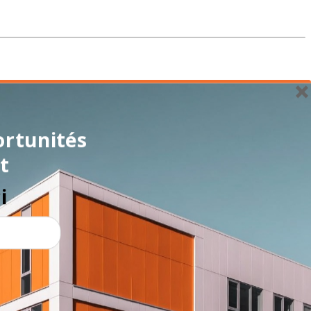
ortunités
t
i