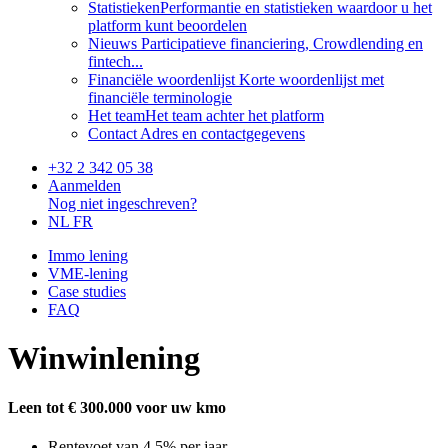
Statistieken
Performantie en statistieken waardoor u het
platform kunt beoordelen
Nieuws
Participatieve financiering, Crowdlending en
fintech...
Financiële woordenlijst
Korte woordenlijst met
financiële terminologie
Het team
Het team achter het platform
Contact
Adres en contactgegevens
+32 2 342 05 38
Aanmelden
Nog niet ingeschreven?
NL
FR
Immo lening
VME-lening
Case studies
FAQ
Winwinlening
Leen tot € 300.000 voor uw kmo
Rentevoet van 4,5% per jaar