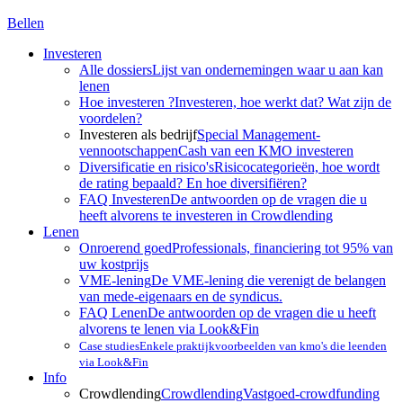
Bellen
Investeren
Alle dossiers
Lijst van ondernemingen waar u aan kan
lenen
Hoe investeren ?
Investeren, hoe werkt dat? Wat zijn de
voordelen?
Investeren als bedrijf
Special Management-
vennootschappen
Cash van een KMO investeren
Diversificatie en risico's
Risicocategorieën, hoe wordt
de rating bepaald? En hoe diversifiëren?
FAQ Investeren
De antwoorden op de vragen die u
heeft alvorens te investeren in Crowdlending
Lenen
Onroerend goed
Professionals, financiering tot 95% van
uw kostprijs
VME-lening
De VME-lening die verenigt de belangen
van mede-eigenaars en de syndicus.
FAQ Lenen
De antwoorden op de vragen die u heeft
alvorens te lenen via Look&Fin
Case studies
Enkele praktijkvoorbeelden van kmo's die leenden
via Look&Fin
Info
Crowdlending
Crowdlending
Vastgoed-crowdfunding