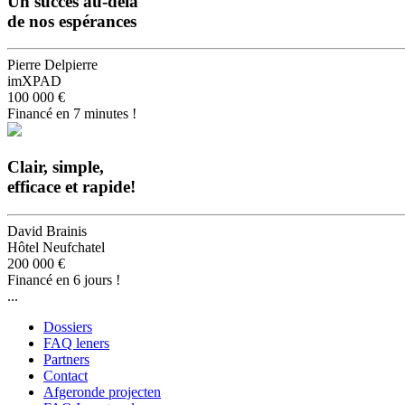
Un succès au-delà
de nos espérances
Pierre Delpierre
imXPAD
100 000 €
Financé en 7 minutes !
Clair, simple,
efficace et rapide!
David Brainis
Hôtel Neufchatel
200 000 €
Financé en 6 jours !
...
Dossiers
FAQ leners
Partners
Contact
Afgeronde projecten