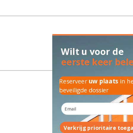
Wilt u voor de
eerste keer bel
Reserveer
uw plaats
in h
beveiligde dossier
Verkrijg prioritaire toeg