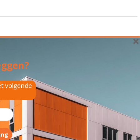
eggen?
et volgende
ang