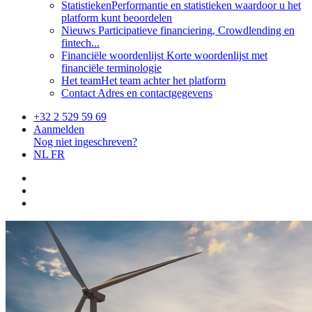
Statistieken
Performantie en statistieken waardoor u het
platform kunt beoordelen
Nieuws
Participatieve financiering, Crowdlending en
fintech...
Financiële woordenlijst
Korte woordenlijst met
financiële terminologie
Het team
Het team achter het platform
Contact
Adres en contactgegevens
+32 2 529 59 69
Aanmelden
Nog niet ingeschreven?
NL
FR