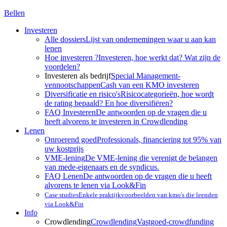
Bellen
Investeren
Alle dossiers
Lijst van ondernemingen waar u aan kan
lenen
Hoe investeren ?
Investeren, hoe werkt dat? Wat zijn de
voordelen?
Investeren als bedrijf
Special Management-
vennootschappen
Cash van een KMO investeren
Diversificatie en risico's
Risicocategorieën, hoe wordt
de rating bepaald? En hoe diversifiëren?
FAQ Investeren
De antwoorden op de vragen die u
heeft alvorens te investeren in Crowdlending
Lenen
Onroerend goed
Professionals, financiering tot 95% van
uw kostprijs
VME-lening
De VME-lening die verenigt de belangen
van mede-eigenaars en de syndicus.
FAQ Lenen
De antwoorden op de vragen die u heeft
alvorens te lenen via Look&Fin
Case studies
Enkele praktijkvoorbeelden van kmo's die leenden
via Look&Fin
Info
Crowdlending
Crowdlending
Vastgoed-crowdfunding