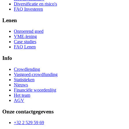
Diversificatie en risico's
FAQ Investeren
Lenen
Onroerend goed
VME-lening
Case studies
FAQ Lenen
Info
Crowdlending
Vastgoed-crowdfunding
Statistieken
Nieuws
Financiële woordenlijst
Het team
AGV
Onze contactgegevens
+32 2 529 59 69