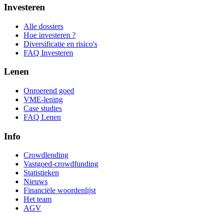
Investeren
Alle dossiers
Hoe investeren ?
Diversificatie en risico's
FAQ Investeren
Lenen
Onroerend goed
VME-lening
Case studies
FAQ Lenen
Info
Crowdlending
Vastgoed-crowdfunding
Statistieken
Nieuws
Financiële woordenlijst
Het team
AGV