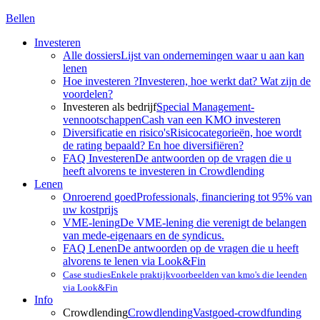
Bellen
Investeren
Alle dossiers
Lijst van ondernemingen waar u aan kan
lenen
Hoe investeren ?
Investeren, hoe werkt dat? Wat zijn de
voordelen?
Investeren als bedrijf
Special Management-
vennootschappen
Cash van een KMO investeren
Diversificatie en risico's
Risicocategorieën, hoe wordt
de rating bepaald? En hoe diversifiëren?
FAQ Investeren
De antwoorden op de vragen die u
heeft alvorens te investeren in Crowdlending
Lenen
Onroerend goed
Professionals, financiering tot 95% van
uw kostprijs
VME-lening
De VME-lening die verenigt de belangen
van mede-eigenaars en de syndicus.
FAQ Lenen
De antwoorden op de vragen die u heeft
alvorens te lenen via Look&Fin
Case studies
Enkele praktijkvoorbeelden van kmo's die leenden
via Look&Fin
Info
Crowdlending
Crowdlending
Vastgoed-crowdfunding