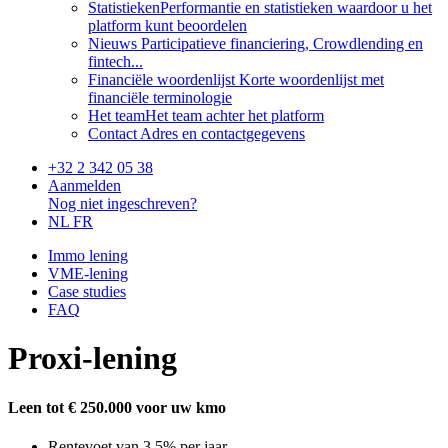
Statistieken
Performantie en statistieken waardoor u het
platform kunt beoordelen
Nieuws
Participatieve financiering, Crowdlending en
fintech...
Financiële woordenlijst
Korte woordenlijst met
financiële terminologie
Het team
Het team achter het platform
Contact
Adres en contactgegevens
+32 2 342 05 38
Aanmelden
Nog niet ingeschreven?
NL
FR
Immo lening
VME-lening
Case studies
FAQ
Proxi-lening
Leen tot € 250.000 voor uw kmo
Rentevoet van 3,5% per jaar