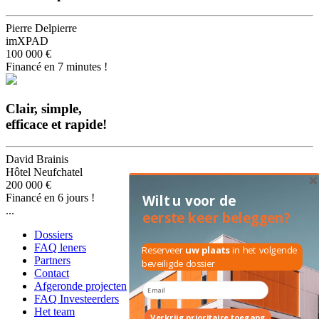
Pierre Delpierre
imXPAD
100 000 €
Financé en 7 minutes !
Clair, simple,
efficace et rapide!
David Brainis
Hôtel Neufchatel
200 000 €
Financé en 6 jours !
Wilt u voor de
...
eerste keer beleggen?
Dossiers
FAQ leners
Reserveer
uw plaats
in het volgende
Partners
beveiligde dossier
Contact
Afgeronde projecten
FAQ Investeerders
Het team
Verkrijg prioritaire toegang