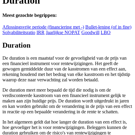
Duration
Meest gezochte begrippen:
Aflossingsvrije periode (financiering met -)
Bullet-lening (of in fine)
Solvabiliteitsratio
IRR
Jaarlijkse NOPAT
Goodwill
LBO
Duration
De duration is een maatstaf voor de gevoeligheid van de prijs van
een financieel instrument voor rentewijzigingen. Het geeft de
gewogen gemiddelde duur van de kasstromen van een effect aan,
rekening houdend met het bedrag van elke kasstroom en het tijdstip
waarop deze naar verwachting zal worden betaald.
De duration meet meer bepaald de tijd die nodig is om de
verdisconteerde kasstroom van een financieel instrument gelijk te
maken aan zijn huidige prijs. De duration wordt uitgedrukt in jaren
en kan worden gebruikt om de verandering in de prijs van een effect
in reactie op een bepaalde verandering in de rente te schatten.
In het algemeen geldt dat hoe langer de duration van een effect is,
hoe gevoeliger het is voor rentewijzigingen. Beleggers kunnen de
duration gebruiken om de risico's van rentewijzigingen te