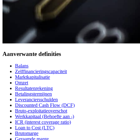
Aanverwante definities
Balans
Zelffinancieringscapaciteit
Marktkapitalisatie
Omzet
Resultatenrekening
Betalingstermijnen
Leveranciersschulden
Discounted Cash Flow (DCF)
Bruto-exploitatieoverschot
Werkkapitaal (Behoefte aan -)
ICR (interest coverage ratio)
Loan to Cost (LTC)
Brutomarge
Geraamde marge