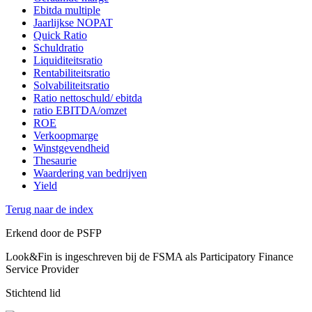
Ebitda multiple
Jaarlijkse NOPAT
Quick Ratio
Schuldratio
Liquiditeitsratio
Rentabiliteitsratio
Solvabiliteitsratio
Ratio nettoschuld/ ebitda
ratio EBITDA/omzet
ROE
Verkoopmarge
Winstgevendheid
Thesaurie
Waardering van bedrijven
Yield
Terug naar de index
Erkend door de PSFP
Look&Fin is ingeschreven bij de FSMA als Participatory Finance
Service Provider
Stichtend lid