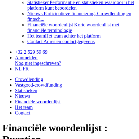
Statistieken
Performantie en statistieken waardoor u het
platform kunt beoordelen
Nieuws
Participatieve financiering, Crowdlending en
fintech...
Financiële woordenlijst
Korte woordenlijst met
financiële terminologie
Het team
Het team achter het platform
Contact
Adres en contactgegevens
+32 2 529 59 69
Aanmelden
Nog niet ingeschreven?
NL
FR
Crowdlending
Vastgoed-crowdfunding
Statistieken
Nieuws
Financiële woordenlijst
Het team
Contact
Financiële woordenlijst :