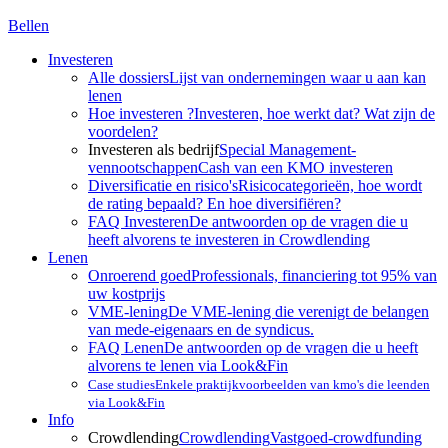
Bellen
Investeren
Alle dossiers
Lijst van ondernemingen waar u aan kan
lenen
Hoe investeren ?
Investeren, hoe werkt dat? Wat zijn de
voordelen?
Investeren als bedrijf
Special Management-
vennootschappen
Cash van een KMO investeren
Diversificatie en risico's
Risicocategorieën, hoe wordt
de rating bepaald? En hoe diversifiëren?
FAQ Investeren
De antwoorden op de vragen die u
heeft alvorens te investeren in Crowdlending
Lenen
Onroerend goed
Professionals, financiering tot 95% van
uw kostprijs
VME-lening
De VME-lening die verenigt de belangen
van mede-eigenaars en de syndicus.
FAQ Lenen
De antwoorden op de vragen die u heeft
alvorens te lenen via Look&Fin
Case studies
Enkele praktijkvoorbeelden van kmo's die leenden
via Look&Fin
Info
Crowdlending
Crowdlending
Vastgoed-crowdfunding