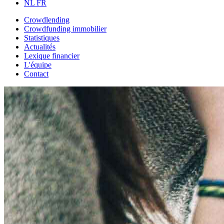
NL
FR
Crowdlending
Crowdfunding immobilier
Statistiques
Actualités
Lexique financier
L'équipe
Contact