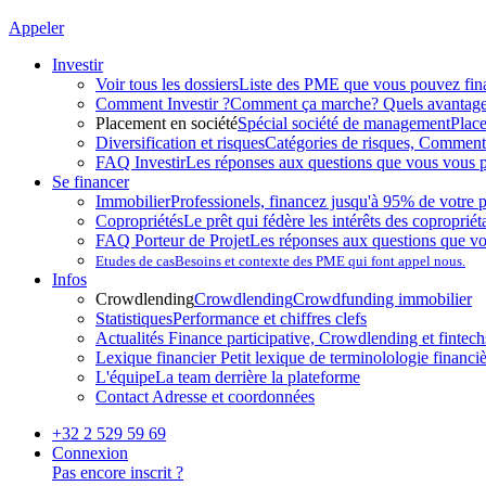
Appeler
Investir
Voir tous les dossiers
Liste des PME que vous pouvez fin
Comment Investir ?
Comment ça marche? Quels avantag
Placement en société
Spécial société de management
Plac
Diversification et risques
Catégories de risques, Comment l
FAQ Investir
Les réponses aux questions que vous vous p
Se financer
Immobilier
Professionels, financez jusqu'à 95% de votre p
Copropriétés
Le prêt qui fédère les intérêts des copropriét
FAQ Porteur de Projet
Les réponses aux questions que v
Etudes de cas
Besoins et contexte des PME qui font appel nous.
Infos
Crowdlending
Crowdlending
Crowdfunding immobilier
Statistiques
Performance et chiffres clefs
Actualités
Finance participative, Crowdlending et fintechs
Lexique financier
Petit lexique de terminolologie financi
L'équipe
La team derrière la plateforme
Contact
Adresse et coordonnées
+32 2 529 59 69
Connexion
Pas encore inscrit ?