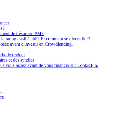
ancer
es?
ement de trésorerie PME
e rating est-il établi? Et comment se diversifier?
osez avant d'investir en Crowdlending.
rix de revient
aires et des syndics
ous vous posez avant de vous financer sur Look&Fin.
...
ère