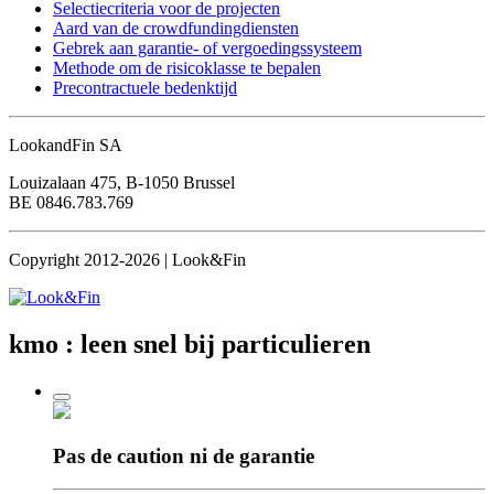
Selectiecriteria voor de projecten
Aard van de crowdfundingdiensten
Gebrek aan garantie- of vergoedingssysteem
Methode om de risicoklasse te bepalen
Precontractuele bedenktijd
LookandFin SA
Louizalaan 475, B-1050 Brussel
BE 0846.783.769
Copyright 2012-2026 | Look&Fin
kmo : leen snel
bij particulieren
Pas de caution
ni de garantie