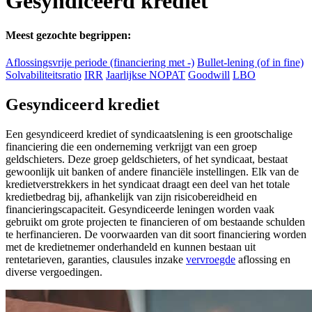
Gesyndiceerd krediet
Meest gezochte begrippen:
Aflossingsvrije periode (financiering met -)
Bullet-lening (of in fine)
Solvabiliteitsratio
IRR
Jaarlijkse NOPAT
Goodwill
LBO
Gesyndiceerd krediet
Een gesyndiceerd krediet of syndicaatslening is een grootschalige
financiering die een onderneming verkrijgt van een groep
geldschieters. Deze groep geldschieters, of het syndicaat, bestaat
gewoonlijk uit banken of andere financiële instellingen. Elk van de
kredietverstrekkers in het syndicaat draagt een deel van het totale
kredietbedrag bij, afhankelijk van zijn risicobereidheid en
financieringscapaciteit. Gesyndiceerde leningen worden vaak
gebruikt om grote projecten te financieren of om bestaande schulden
te herfinancieren. De voorwaarden van dit soort financiering worden
met de kredietnemer onderhandeld en kunnen bestaan uit
rentetarieven, garanties, clausules inzake
vervroegde
aflossing en
diverse vergoedingen.