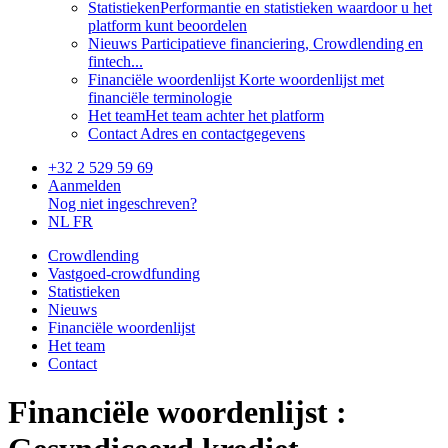
Statistieken
Performantie en statistieken waardoor u het
platform kunt beoordelen
Nieuws
Participatieve financiering, Crowdlending en
fintech...
Financiële woordenlijst
Korte woordenlijst met
financiële terminologie
Het team
Het team achter het platform
Contact
Adres en contactgegevens
+32 2 529 59 69
Aanmelden
Nog niet ingeschreven?
NL
FR
Crowdlending
Vastgoed-crowdfunding
Statistieken
Nieuws
Financiële woordenlijst
Het team
Contact
Financiële woordenlijst :