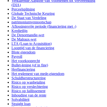
Verklarende Aangifte van Voornemen tot Vervreemding
(DIA)
Perceelsplitsing
Globale Technische Keuring
De Staat van Verdeling
patrimoniumvennootschap
Aflossingsvrije periode (financiering met -)
Kredietlijn
De Denormandie-wet
De Malraux-wet
LTA (Loan to Acquisition)
Looptijd van de financiering
Blote eigendom
Payroll
Het voorkooprecht
Bullet-lening (of in fine)
Herfinanciering
Het reglement van mede-eigendom
Schuldherstructurering
Risico op wanbetaling
Risico op verslechtering
Risico op faillissement
Inhouding van de rente
Solvabiliteit
Straight loan