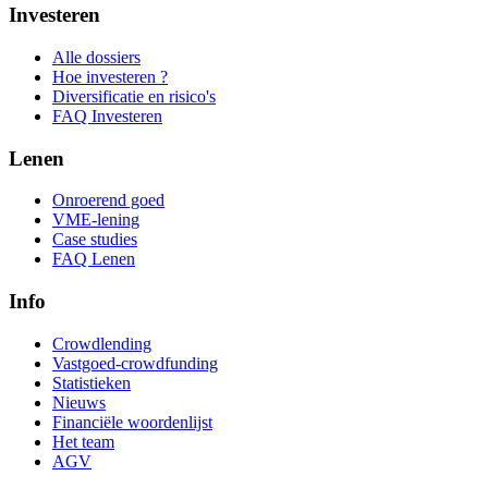
Investeren
Alle dossiers
Hoe investeren ?
Diversificatie en risico's
FAQ Investeren
Lenen
Onroerend goed
VME-lening
Case studies
FAQ Lenen
Info
Crowdlending
Vastgoed-crowdfunding
Statistieken
Nieuws
Financiële woordenlijst
Het team
AGV