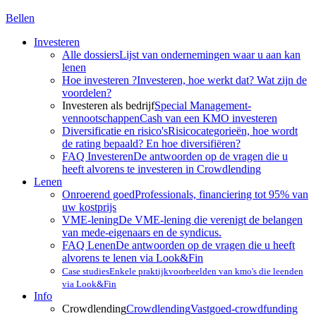
Bellen
Investeren
Alle dossiers
Lijst van ondernemingen waar u aan kan
lenen
Hoe investeren ?
Investeren, hoe werkt dat? Wat zijn de
voordelen?
Investeren als bedrijf
Special Management-
vennootschappen
Cash van een KMO investeren
Diversificatie en risico's
Risicocategorieën, hoe wordt
de rating bepaald? En hoe diversifiëren?
FAQ Investeren
De antwoorden op de vragen die u
heeft alvorens te investeren in Crowdlending
Lenen
Onroerend goed
Professionals, financiering tot 95% van
uw kostprijs
VME-lening
De VME-lening die verenigt de belangen
van mede-eigenaars en de syndicus.
FAQ Lenen
De antwoorden op de vragen die u heeft
alvorens te lenen via Look&Fin
Case studies
Enkele praktijkvoorbeelden van kmo's die leenden
via Look&Fin
Info
Crowdlending
Crowdlending
Vastgoed-crowdfunding