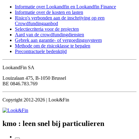
Informatie over Lookandfin en Lookandfin Finance
Informatie over de kosten en lasten
Risico's verbonden aan de inschrijving op een
Crowdfundingaanbod
Selectiecriteria voor de projecten
Aard van de crowdfundingdiensten
Gebrek aan garantie- of vergoedingssysteem
Methode om de risicoklasse te bepalen
Precontractuele bedenktijd
LookandFin SA
Louizalaan 475, B-1050 Brussel
BE 0846.783.769
Copyright 2012-2026 | Look&Fin
kmo : leen snel
bij particulieren