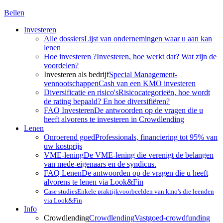
Bellen
Investeren
Alle dossiers
Lijst van ondernemingen waar u aan kan
lenen
Hoe investeren ?
Investeren, hoe werkt dat? Wat zijn de
voordelen?
Investeren als bedrijf
Special Management-
vennootschappen
Cash van een KMO investeren
Diversificatie en risico's
Risicocategorieën, hoe wordt
de rating bepaald? En hoe diversifiëren?
FAQ Investeren
De antwoorden op de vragen die u
heeft alvorens te investeren in Crowdlending
Lenen
Onroerend goed
Professionals, financiering tot 95% van
uw kostprijs
VME-lening
De VME-lening die verenigt de belangen
van mede-eigenaars en de syndicus.
FAQ Lenen
De antwoorden op de vragen die u heeft
alvorens te lenen via Look&Fin
Case studies
Enkele praktijkvoorbeelden van kmo's die leenden
via Look&Fin
Info
Crowdlending
Crowdlending
Vastgoed-crowdfunding