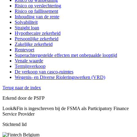
Risico op wanbetaling
Risico op verslechtering
Risico op faillissement
Inhouding van de rente
Solvabiliteit
Straight loan
Hypothecaire zekerheid
Persoonlijke zekerheid
Zakelijke zekerheid
Rentevoet
Superachtergestelde effecten met onbepaalde looptijd
Venale waarde
Termijnverkoop
De verkoop van casco-ruimtes
Wegenis- en Diverse Rioleringswerken (VRD)
Terug naar de index
Erkend door de PSFP
Look&Fin is ingeschreven bij de FSMA als Participatory Finance
Service Provider
Stichtend lid