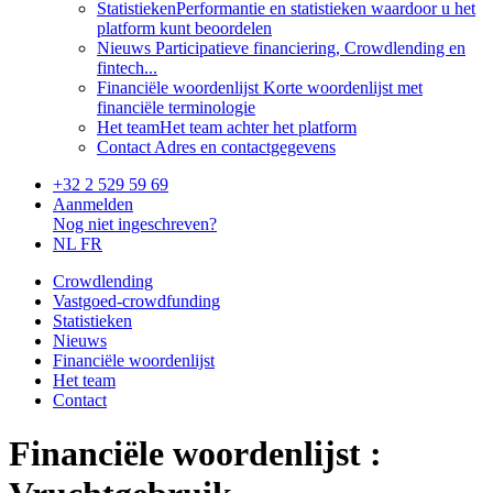
Statistieken
Performantie en statistieken waardoor u het
platform kunt beoordelen
Nieuws
Participatieve financiering, Crowdlending en
fintech...
Financiële woordenlijst
Korte woordenlijst met
financiële terminologie
Het team
Het team achter het platform
Contact
Adres en contactgegevens
+32 2 529 59 69
Aanmelden
Nog niet ingeschreven?
NL
FR
Crowdlending
Vastgoed-crowdfunding
Statistieken
Nieuws
Financiële woordenlijst
Het team
Contact
Financiële woordenlijst :