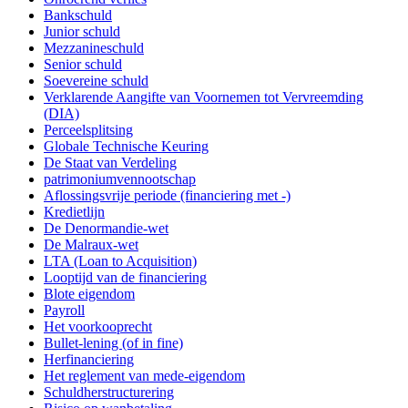
Bankschuld
Junior schuld
Mezzanineschuld
Senior schuld
Soevereine schuld
Verklarende Aangifte van Voornemen tot Vervreemding
(DIA)
Perceelsplitsing
Globale Technische Keuring
De Staat van Verdeling
patrimoniumvennootschap
Aflossingsvrije periode (financiering met -)
Kredietlijn
De Denormandie-wet
De Malraux-wet
LTA (Loan to Acquisition)
Looptijd van de financiering
Blote eigendom
Payroll
Het voorkooprecht
Bullet-lening (of in fine)
Herfinanciering
Het reglement van mede-eigendom
Schuldherstructurering