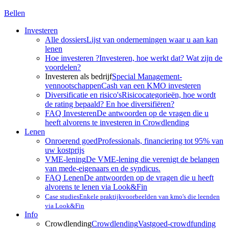
Bellen
Investeren
Alle dossiers
Lijst van ondernemingen waar u aan kan
lenen
Hoe investeren ?
Investeren, hoe werkt dat? Wat zijn de
voordelen?
Investeren als bedrijf
Special Management-
vennootschappen
Cash van een KMO investeren
Diversificatie en risico's
Risicocategorieën, hoe wordt
de rating bepaald? En hoe diversifiëren?
FAQ Investeren
De antwoorden op de vragen die u
heeft alvorens te investeren in Crowdlending
Lenen
Onroerend goed
Professionals, financiering tot 95% van
uw kostprijs
VME-lening
De VME-lening die verenigt de belangen
van mede-eigenaars en de syndicus.
FAQ Lenen
De antwoorden op de vragen die u heeft
alvorens te lenen via Look&Fin
Case studies
Enkele praktijkvoorbeelden van kmo's die leenden
via Look&Fin
Info
Crowdlending
Crowdlending
Vastgoed-crowdfunding