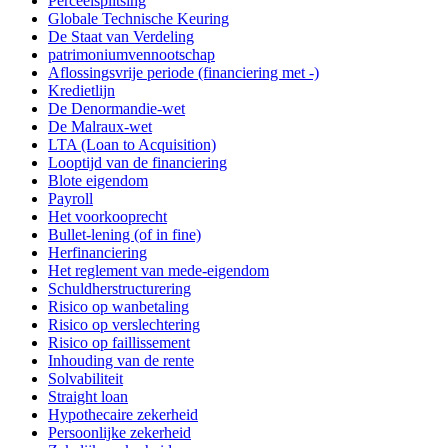
Perceelsplitsing
Globale Technische Keuring
De Staat van Verdeling
patrimoniumvennootschap
Aflossingsvrije periode (financiering met -)
Kredietlijn
De Denormandie-wet
De Malraux-wet
LTA (Loan to Acquisition)
Looptijd van de financiering
Blote eigendom
Payroll
Het voorkooprecht
Bullet-lening (of in fine)
Herfinanciering
Het reglement van mede-eigendom
Schuldherstructurering
Risico op wanbetaling
Risico op verslechtering
Risico op faillissement
Inhouding van de rente
Solvabiliteit
Straight loan
Hypothecaire zekerheid
Persoonlijke zekerheid