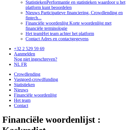
Statistieken
Performantie en statistieken waardoor u het
platform kunt beoordelen
Nieuws
Participatieve financiering, Crowdlending en
fintech...
Financiële woordenlijst
Korte woordenlijst met
financiële terminologie
Het team
Het team achter het platform
Contact
Adres en contactgegevens
+32 2 529 59 69
Aanmelden
Nog niet ingeschreven?
NL
FR
Crowdlending
Vastgoed-crowdfunding
Statistieken
Nieuws
Financiële woordenlijst
Het team
Contact
Financiële woordenlijst :