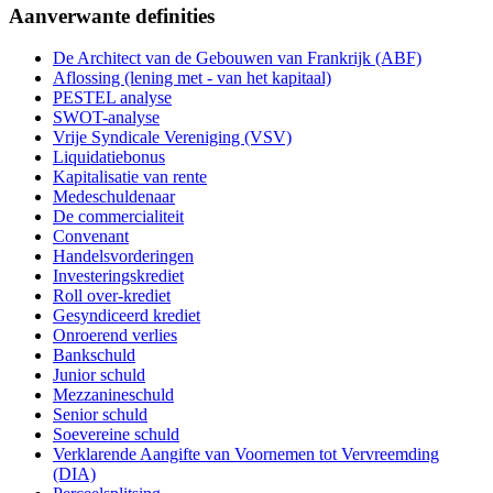
Aanverwante definities
De Architect van de Gebouwen van Frankrijk (ABF)
Aflossing (lening met - van het kapitaal)
PESTEL analyse
SWOT-analyse
Vrije Syndicale Vereniging (VSV)
Liquidatiebonus
Kapitalisatie van rente
Medeschuldenaar
De commercialiteit
Convenant
Handelsvorderingen
Investeringskrediet
Roll over-krediet
Gesyndiceerd krediet
Onroerend verlies
Bankschuld
Junior schuld
Mezzanineschuld
Senior schuld
Soevereine schuld
Verklarende Aangifte van Voornemen tot Vervreemding
(DIA)