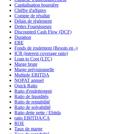
Capitalisation boursière
Chiffre d'affaires
Compte de résultat
Délais de règlement
Dettes Fournisseurs
Discounted Cash Flow (DCF)
Duration
EBE
Fonds de roulement (Besoin en -)
ICR (interest coverage ratio)
Loan to Cost (LTC)
Marge brute
Marge prévisionnelle
Multiple EBITDA
NOPAT annuel
Quick Ratio
Ratio d'endettement
Ratio de liquidités
Ratio de rentabilité
Ratio de solvabilité
Ratio dette nette / Ebitda
ratio EBITDA/CA
ROE
Taux de marge