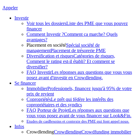
Appeler
Investir
Voir tous les dossiers
Liste des PME que vous pouvez
financer
Comment Investir ?
Comment ça marche? Quels
avantages?
Placement en société
Spécial société de
management
Placement de trésorerie PME
Diversification et risques
Catégories de risques,
Comment le rating est-il établi? Et comment se
diversifier?
FAQ Investir
Les réponses aux questions que vous vous
posez avant d'investir en Crowdlending.
Se financer
Immobilier
Professionels, financez jusqu'à 95% de votre
prix de revient
Copropriétés
Le prêt qui fédère les intérêts des
copropriétaires et des syndics
FAQ Porteur de Projet
Les réponses aux questions que
vous vous posez avant de vous financer sur Look&Fin.
Etudes de cas
Besoins et contexte des PME qui font appel nous.
Infos
Crowdlending
Crowdlending
Crowdfunding immobilier