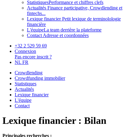
Statistiques
Performance et chiffres clefs
Actualités
Finance participative, Crowdlending et
fintechs...
Lexique financier
Petit lexique de terminolologie
financière
L'équipe
La team derrière la plateforme
Contact
Adresse et coordonnées
+32 2 529 59 69
Connexion
Pas encore inscrit ?
NL
FR
Crowdlending
Crowdfunding immobilier
Statistiques
Actualités
Lexique financier
L'équipe
Contact
Lexique financier : Bilan
Principales recherches :