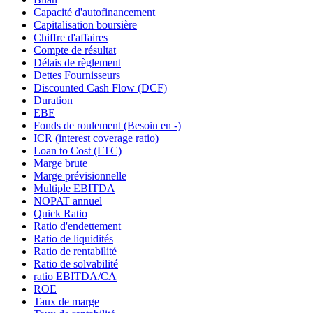
Capacité d'autofinancement
Capitalisation boursière
Chiffre d'affaires
Compte de résultat
Délais de règlement
Dettes Fournisseurs
Discounted Cash Flow (DCF)
Duration
EBE
Fonds de roulement (Besoin en -)
ICR (interest coverage ratio)
Loan to Cost (LTC)
Marge brute
Marge prévisionnelle
Multiple EBITDA
NOPAT annuel
Quick Ratio
Ratio d'endettement
Ratio de liquidités
Ratio de rentabilité
Ratio de solvabilité
ratio EBITDA/CA
ROE
Taux de marge