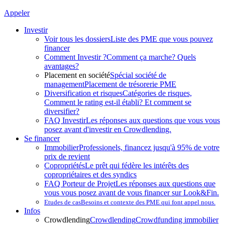
Appeler
Investir
Voir tous les dossiers
Liste des PME que vous pouvez
financer
Comment Investir ?
Comment ça marche? Quels
avantages?
Placement en société
Spécial société de
management
Placement de trésorerie PME
Diversification et risques
Catégories de risques,
Comment le rating est-il établi? Et comment se
diversifier?
FAQ Investir
Les réponses aux questions que vous vous
posez avant d'investir en Crowdlending.
Se financer
Immobilier
Professionels, financez jusqu'à 95% de votre
prix de revient
Copropriétés
Le prêt qui fédère les intérêts des
copropriétaires et des syndics
FAQ Porteur de Projet
Les réponses aux questions que
vous vous posez avant de vous financer sur Look&Fin.
Etudes de cas
Besoins et contexte des PME qui font appel nous.
Infos
Crowdlending
Crowdlending
Crowdfunding immobilier