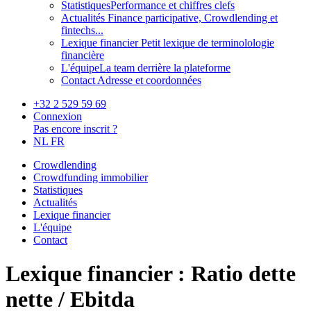
Statistiques
Performance et chiffres clefs
Actualités
Finance participative, Crowdlending et
fintechs...
Lexique financier
Petit lexique de terminolologie
financière
L'équipe
La team derrière la plateforme
Contact
Adresse et coordonnées
+32 2 529 59 69
Connexion
Pas encore inscrit ?
NL
FR
Crowdlending
Crowdfunding immobilier
Statistiques
Actualités
Lexique financier
L'équipe
Contact
Lexique financier : Ratio dette
nette / Ebitda