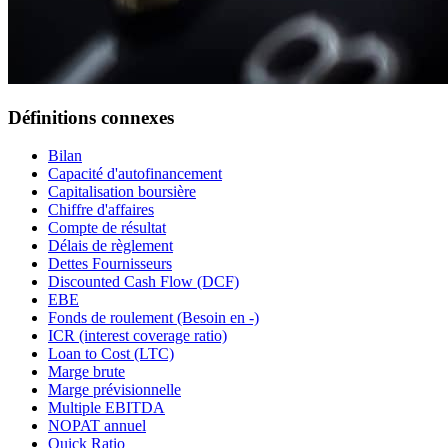
Définitions connexes
Bilan
Capacité d'autofinancement
Capitalisation boursière
Chiffre d'affaires
Compte de résultat
Délais de règlement
Dettes Fournisseurs
Discounted Cash Flow (DCF)
EBE
Fonds de roulement (Besoin en -)
ICR (interest coverage ratio)
Loan to Cost (LTC)
Marge brute
Marge prévisionnelle
Multiple EBITDA
NOPAT annuel
Quick Ratio