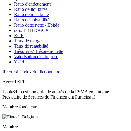
Ratio d'endettement
Ratio de liquidités
Ratio de rentabilité
Ratio de solvabilité
Ratio dette nette / Ebitda
ratio EBITDA/CA
ROE
Taux de marge
Taux de rentabilité
Trésorerie/ Trésorerie nette
Valorisation d'entreprise
Yield
Retour à l'index du dictionnaire
Agréé PSFP
Look&Fin est immatriculé auprès de la FSMA en tant que
Prestataire de Services de Financement Participatif
Membre fondateur
Membre