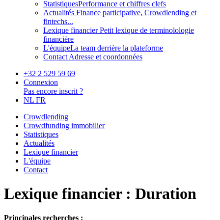
Statistiques
Performance et chiffres clefs
Actualités
Finance participative, Crowdlending et
fintechs...
Lexique financier
Petit lexique de terminolologie
financière
L'équipe
La team derrière la plateforme
Contact
Adresse et coordonnées
+32 2 529 59 69
Connexion
Pas encore inscrit ?
NL
FR
Crowdlending
Crowdfunding immobilier
Statistiques
Actualités
Lexique financier
L'équipe
Contact
Lexique financier : Duration
Principales recherches :