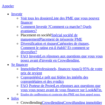
Appeler
Investir
Voir tous les dossiers
Liste des PME que vous pouvez
financer
Comment Investir ?
Comment ça marche? Quels
avantages?
Placement en société
Spécial société de
management
Placement de trésorerie PME
Diversification et risques
Catégories de risques,
Comment le rating est-il établi? Et comment se
diversifier?
FAQ Investir
Les réponses aux questions que vous vous
posez avant d'investir en Crowdlending.
Se financer
Immobilier
Professionels, financez jusqu'à 95% de votre
prix de revient
Copropriétés
Le prêt qui fédère les intérêts des
copropriétaires et des syndics
FAQ Porteur de Projet
Les réponses aux questions que
vous vous posez avant de vous financer sur Look&Fin.
Etudes de cas
Besoins et contexte des PME qui font appel nous.
Infos
Crowdlending
Crowdlending
Crowdfunding immobilier