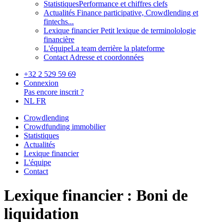
Statistiques
Performance et chiffres clefs
Actualités
Finance participative, Crowdlending et
fintechs...
Lexique financier
Petit lexique de terminolologie
financière
L'équipe
La team derrière la plateforme
Contact
Adresse et coordonnées
+32 2 529 59 69
Connexion
Pas encore inscrit ?
NL
FR
Crowdlending
Crowdfunding immobilier
Statistiques
Actualités
Lexique financier
L'équipe
Contact
Lexique financier : Boni de
liquidation