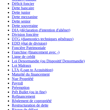
Déficit foncier
Dette bancaire
Dette junior
Dette mezzanine
Dette senior
Dette souveraine
DIA (déclaration d'intention d'aliéner)
Division foncière
DTG (diagnostics techniques généraux)
EDD (état de division)
Foncière Patrimoniale
Franchise (financement avec -)
Ligne de crédit
Loi Denormandie (ou Dispositif Denormandie)
Loi Malraux
LTA (Loan to Acquisition)
Maturité du financement
Nue Propriété
Payroll
Préemption
Prêt Bullet (ou in fine)
Refinancement
Règlement de copropriété
Restructuration de dette
Risque de défaut