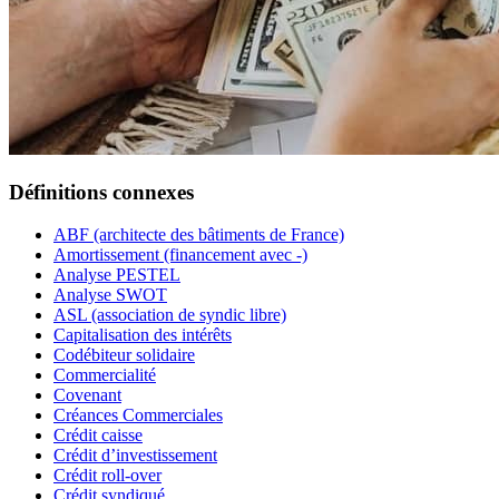
Définitions connexes
ABF (architecte des bâtiments de France)
Amortissement (financement avec -)
Analyse PESTEL
Analyse SWOT
ASL (association de syndic libre)
Capitalisation des intérêts
Codébiteur solidaire
Commercialité
Covenant
Créances Commerciales
Crédit caisse
Crédit d’investissement
Crédit roll-over
Crédit syndiqué