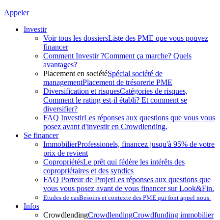
Appeler
Investir
Voir tous les dossiers
Liste des PME que vous pouvez
financer
Comment Investir ?
Comment ça marche? Quels
avantages?
Placement en société
Spécial société de
management
Placement de trésorerie PME
Diversification et risques
Catégories de risques,
Comment le rating est-il établi? Et comment se
diversifier?
FAQ Investir
Les réponses aux questions que vous vous
posez avant d'investir en Crowdlending.
Se financer
Immobilier
Professionels, financez jusqu'à 95% de votre
prix de revient
Copropriétés
Le prêt qui fédère les intérêts des
copropriétaires et des syndics
FAQ Porteur de Projet
Les réponses aux questions que
vous vous posez avant de vous financer sur Look&Fin.
Etudes de cas
Besoins et contexte des PME qui font appel nous.
Infos
Crowdlending
Crowdlending
Crowdfunding immobilier