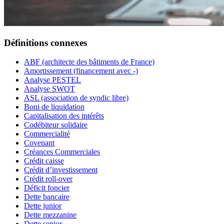
Définitions connexes
ABF (architecte des bâtiments de France)
Amortissement (financement avec -)
Analyse PESTEL
Analyse SWOT
ASL (association de syndic libre)
Boni de liquidation
Capitalisation des intérêts
Codébiteur solidaire
Commercialité
Covenant
Créances Commerciales
Crédit caisse
Crédit d’investissement
Crédit roll-over
Déficit foncier
Dette bancaire
Dette junior
Dette mezzanine
Dette senior