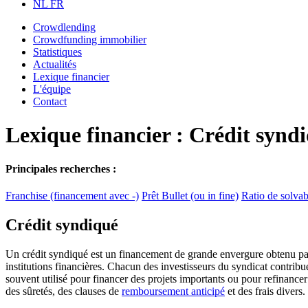
NL
FR
Crowdlending
Crowdfunding immobilier
Statistiques
Actualités
Lexique financier
L'équipe
Contact
Lexique financier : Crédit synd
Principales recherches :
Franchise (financement avec -)
Prêt Bullet (ou in fine)
Ratio de solvabi
Crédit syndiqué
Un crédit syndiqué est un financement de grande envergure obtenu par 
institutions financières. Chacun des investisseurs du syndicat contribu
souvent utilisé pour financer des projets importants ou pour refinancer
des sûretés, des clauses de
remboursement anticipé
et des frais divers.