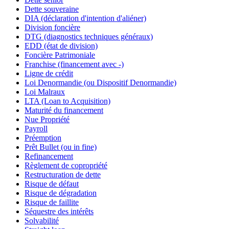
Dette souveraine
DIA (déclaration d'intention d'aliéner)
Division foncière
DTG (diagnostics techniques généraux)
EDD (état de division)
Foncière Patrimoniale
Franchise (financement avec -)
Ligne de crédit
Loi Denormandie (ou Dispositif Denormandie)
Loi Malraux
LTA (Loan to Acquisition)
Maturité du financement
Nue Propriété
Payroll
Préemption
Prêt Bullet (ou in fine)
Refinancement
Règlement de copropriété
Restructuration de dette
Risque de défaut
Risque de dégradation
Risque de faillite
Séquestre des intérêts
Solvabilité