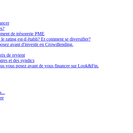
ancer
es?
ement de trésorerie PME
e rating est-il établi? Et comment se diversifier?
osez avant d'investir en Crowdlending.
rix de revient
aires et des syndics
ous vous posez avant de vous financer sur Look&Fin.
...
ère