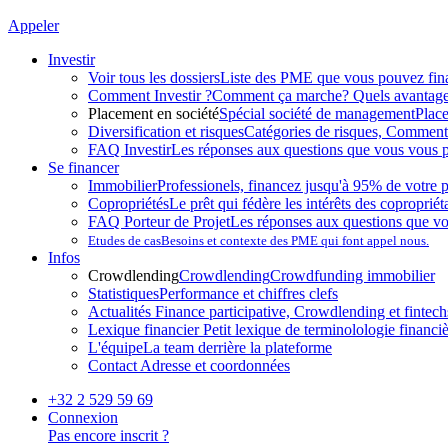
Appeler
Investir
Voir tous les dossiers
Liste des PME que vous pouvez fin
Comment Investir ?
Comment ça marche? Quels avantag
Placement en société
Spécial société de management
Plac
Diversification et risques
Catégories de risques, Comment l
FAQ Investir
Les réponses aux questions que vous vous p
Se financer
Immobilier
Professionels, financez jusqu'à 95% de votre p
Copropriétés
Le prêt qui fédère les intérêts des copropriét
FAQ Porteur de Projet
Les réponses aux questions que v
Etudes de cas
Besoins et contexte des PME qui font appel nous.
Infos
Crowdlending
Crowdlending
Crowdfunding immobilier
Statistiques
Performance et chiffres clefs
Actualités
Finance participative, Crowdlending et fintechs
Lexique financier
Petit lexique de terminolologie financi
L'équipe
La team derrière la plateforme
Contact
Adresse et coordonnées
+32 2 529 59 69
Connexion
Pas encore inscrit ?