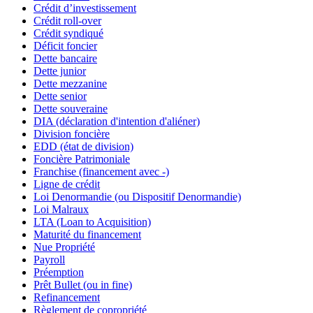
Crédit d’investissement
Crédit roll-over
Crédit syndiqué
Déficit foncier
Dette bancaire
Dette junior
Dette mezzanine
Dette senior
Dette souveraine
DIA (déclaration d'intention d'aliéner)
Division foncière
EDD (état de division)
Foncière Patrimoniale
Franchise (financement avec -)
Ligne de crédit
Loi Denormandie (ou Dispositif Denormandie)
Loi Malraux
LTA (Loan to Acquisition)
Maturité du financement
Nue Propriété
Payroll
Préemption
Prêt Bullet (ou in fine)
Refinancement
Règlement de copropriété