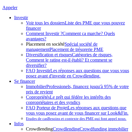
Appeler
Investir
Voir tous les dossiers
Liste des PME que vous pouvez
financer
Comment Investir ?
Comment ça marche? Quels
avantages?
Placement en société
Spécial société de
management
Placement de trésorerie PME
Diversification et risques
Catégories de risques,
Comment le rating est-il établi? Et comment se
diversifier?
FAQ Investir
Les réponses aux questions que vous vous
posez avant d'investir en Crowdlending.
Se financer
Immobilier
Professionels, financez jusqu'à 95% de votre
prix de revient
Copropriétés
Le prêt qui fédère les intérêts des
copropriétaires et des syndics
FAQ Porteur de Projet
Les réponses aux questions que
vous vous posez avant de vous financer sur Look&Fin.
Etudes de cas
Besoins et contexte des PME qui font appel nous.
Infos
Crowdlending
Crowdlending
Crowdfunding immobilier