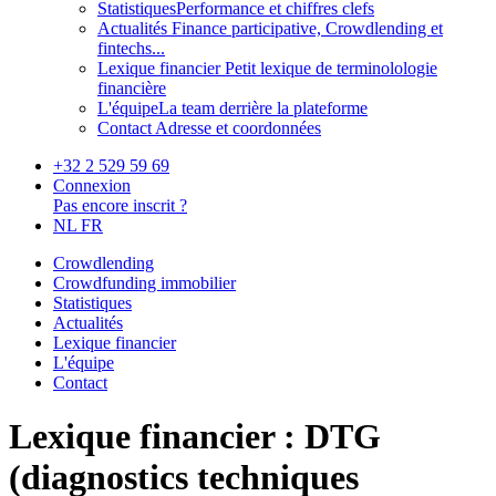
Statistiques
Performance et chiffres clefs
Actualités
Finance participative, Crowdlending et
fintechs...
Lexique financier
Petit lexique de terminolologie
financière
L'équipe
La team derrière la plateforme
Contact
Adresse et coordonnées
+32 2 529 59 69
Connexion
Pas encore inscrit ?
NL
FR
Crowdlending
Crowdfunding immobilier
Statistiques
Actualités
Lexique financier
L'équipe
Contact
Lexique financier : DTG
(diagnostics techniques